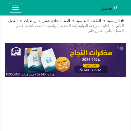
Toggle
navigation
الرئيسية
»
الملفات التعليمية
»
الصف الحادي عشر
»
رياضيات
»
الفصل
الثاني
»
اجابة المراجعة النهائية (بعد التخفيف) رياضيات الصف الحادي عشر
الفصل الثاني أ عمرو فايز
نقرات: 52145 / مشاهدات: 15386653