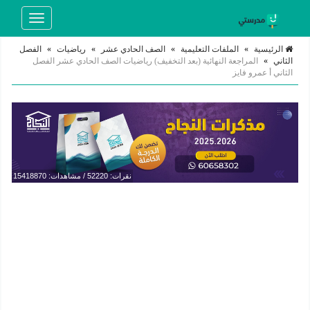
Toggle
navigation
الرئيسية
»
الملفات التعليمية
»
الصف الحادي عشر
»
رياضيات
»
الفصل
الثاني
»
المراجعة النهائية (بعد التخفيف) رياضيات الصف الحادي عشر الفصل
الثاني أ عمرو فايز
نقرات: 52220 / مشاهدات: 15418870