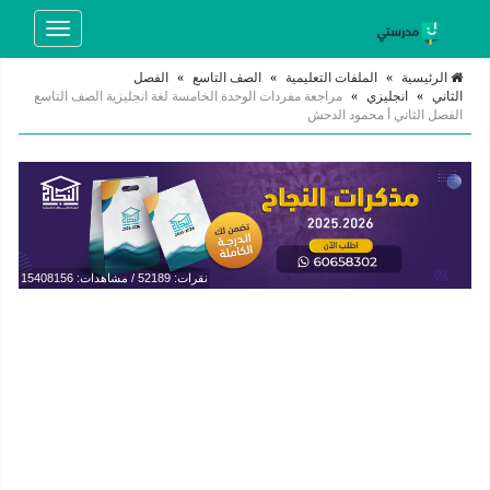
Toggle
navigation
الرئيسية
»
الملفات التعليمية
»
الصف التاسع
»
الفصل
الثاني
»
انجليزي
»
مراجعة مفردات الوحدة الخامسة لغة انجليزية الصف التاسع
الفصل الثاني أ محمود الدحش
نقرات: 52189 / مشاهدات: 15408156