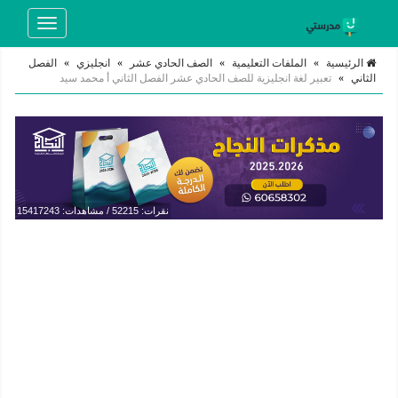
Toggle
navigation
الرئيسية
»
الملفات التعليمية
»
الصف الحادي عشر
»
انجليزي
»
الفصل
الثاني
»
تعبير لغة انجليزية للصف الحادي عشر الفصل الثاني أ محمد سيد
نقرات: 52215 / مشاهدات: 15417243