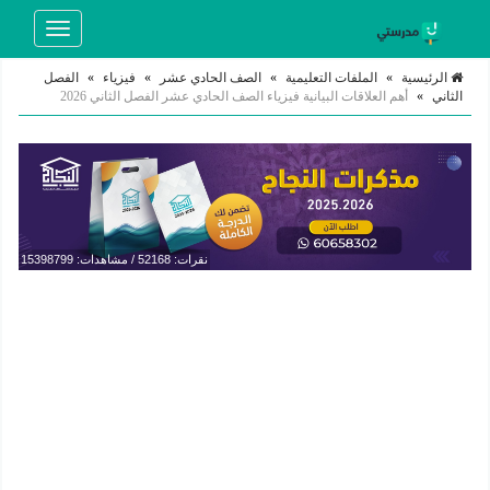
Toggle
navigation
الرئيسية
»
الملفات التعليمية
»
الصف الحادي عشر
»
فيزياء
»
الفصل
الثاني
»
أهم العلاقات البيانية فيزياء الصف الحادي عشر الفصل الثاني 2026
نقرات: 52168 / مشاهدات: 15398799