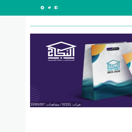
نقرات: 52151 / مشاهدات: 15391057