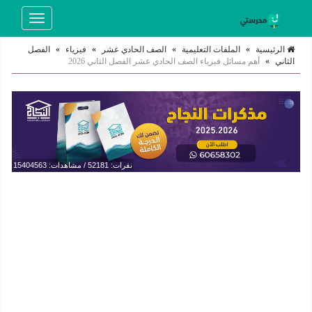
Toggle
navigation
الرئيسية
»
الملفات التعليمية
»
الصف الحادي عشر
»
فيزياء
»
الفصل
الثاني
»
أهم مسائل فيزياء الصف الحادي عشر الفصل الثاني 2026
نقرات: 52181 / مشاهدات: 15404563