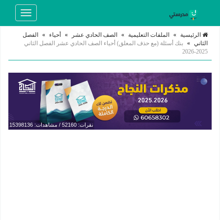
Toggle
navigation
الرئيسية
»
الملفات التعليمية
»
الصف الحادي عشر
»
أحياء
»
الفصل
الثاني
»
بنك أسئلة (مع حذف المعلق) أحياء الصف الحادي عشر الفصل الثاني
2025-2026
نقرات: 52160 / مشاهدات: 15398136