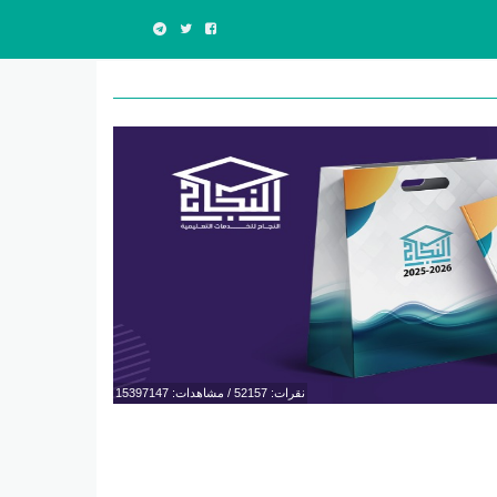
نقرات: 52157 / مشاهدات: 15397147