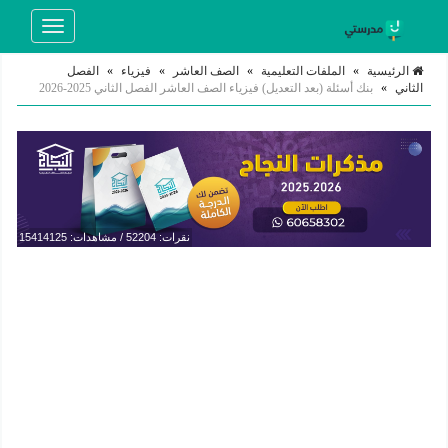
Toggle
navigation
الرئيسية
»
الملفات التعليمية
»
الصف العاشر
»
فيزياء
»
الفصل
الثاني
»
بنك أسئلة (بعد التعديل) فيزياء الصف العاشر الفصل الثاني 2025-2026
نقرات: 52204 / مشاهدات: 15414125