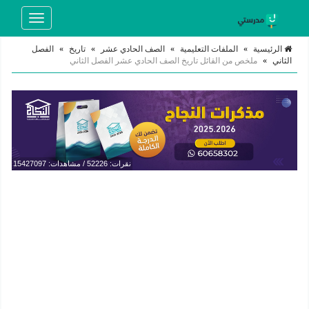
Toggle
navigation
الرئيسية
»
الملفات التعليمية
»
الصف الحادي عشر
»
تاريخ
»
الفصل
الثاني
»
ملخص من القائل تاريخ الصف الحادي عشر الفصل الثاني
نقرات: 52226 / مشاهدات: 15427097