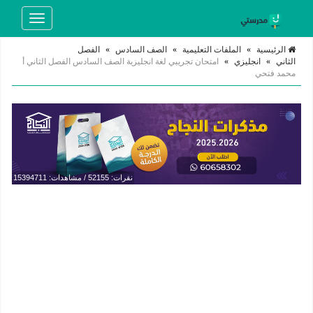
Toggle
navigation
الرئيسية
»
الملفات التعليمية
»
الصف السادس
»
الفصل
الثاني
»
انجليزي
»
امتحان تجريبي لغة انجليزية الصف السادس الفصل الثاني أ
محمد فتحي
نقرات: 52155 / مشاهدات: 15394711