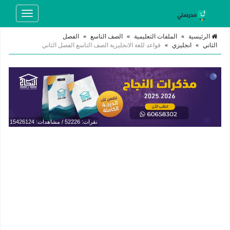
Toggle
navigation
الرئيسية
»
الملفات التعليمية
»
الصف التاسع
»
الفصل
الثاني
»
انجليزي
»
قواعد للغة الانجليزية الصف التاسع الفصل الثاني
نقرات: 52226 / مشاهدات: 15426124