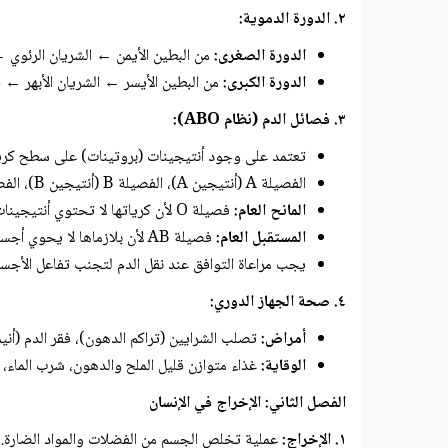
٢. الدورة الدموية:
الدورة الصغرى:
من البطين الأيمن ← الشريان الرئوي ← الرئتين (للتخلص من (CO_{2}) والحصول ع
الدورة الكبرى:
من البطين الأيسر ← الشريان الأبهر ← جميع أنحاء الجسم (لإيصال (O_{2
٣. فصائل الدم (نظام ABO):
تعتمد على وجود أنتيجينات (بروتينات) على سطح كريات
الفصيلة A (أنتيجين A)، الفصيلة B (أنتيجين B)، الفصيلة AB (أنتيجين A و B)، الفصيلة O (لا يوجد أنتيجينات).
المانح العام:
فصيلة O لأن كرياتها لا تحتوي أنتيجينات.
المستقبل العام:
فصيلة AB لأن بلازماها لا يحوي أجساماً مضادة.
يجب مراعاة التوافق عند نقل الدم لتجنب تفاعل الأجسام
٤. صحة الجهاز الدوري:
أمراض:
تصلب الشرايين (تراكم الدهون)، فقر الدم (أنيمي
الوقاية:
غذاء متوازن قليل الملح والدهون، شرب الماء، 
الفصل الثاني: الإخراج في الإنسان
١. الإخراج:
عملية تخلص الجسم من الفضلات والمواد الضارة.