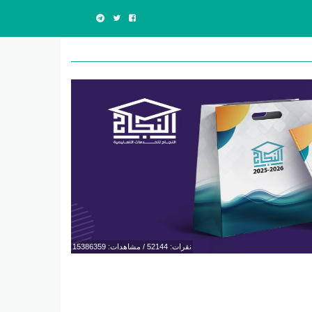
نقرات: 52144 / مشاهدات: 15386359