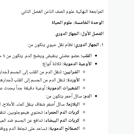
المراجعة النهائية علوم الصف الثامن الفصل الثاني
الوحدة الخامسة: علوم الحياة
الفصل الأول: الجهاز الدوري
١. الجهاز الدوري:
نظام نقل حيوي يتكون من:
القلب:
عضو عضلي ينقبض ويضخ الدم. يتكون من ٤ حجرات (أذين أيمن، بطين أيمن، أذين أيسر، بطين أيسر). توجد صمامات تمنع ارتداد الدم.
الأوعية الدموية:
ثلاثة أنواع:
الشرايين:
تنقل الدم من القلب إلى الجسم (جداره
الأوردة:
تنقل الدم من الجسم إلى القلب (جدارها
الشعيرات الدموية:
أوعية دقيقة جداً يحدث عنده
الدم:
سائل أحمر يتكون من:
البلازما:
سائل أصفر شفاف ينقل الماء، الأملاح، ال
كريات الدم الحمراء:
تحتوي هيموجلوبين، تنقل 
كريات الدم البيضاء:
تدافع عن الجسم ضد الميك
الصفائح الدموية:
تساعد على تجلط الدم ووقف