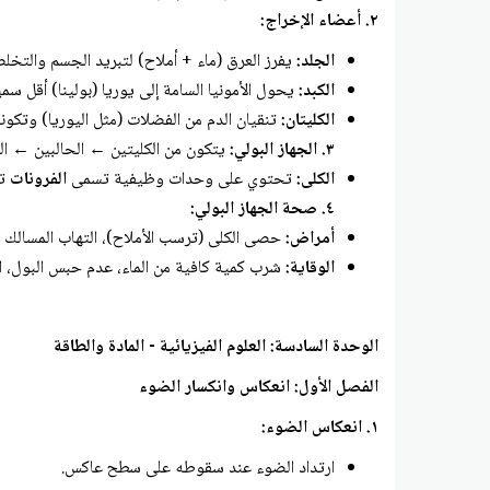
٢. أعضاء الإخراج:
الجلد:
يفرز العرق (ماء + أملاح) لتبريد الجسم والتخل
الكبد:
يحول الأمونيا السامة إلى يوريا (بولينا) أقل سمي
الكليتان:
تنقيان الدم من الفضلات (مثل اليوريا) وتكونا
٣. الجهاز البولي:
يتكون من الكليتين ← الحالبين ← المث
الكلى:
تحتوي على وحدات وظيفية تسمى
الفرونات
تق
٤. صحة الجهاز البولي:
أمراض:
حصى الكلى (ترسب الأملاح)، التهاب المسالك البو
الوقاية:
شرب كمية كافية من الماء، عدم حبس البول، ال
الوحدة السادسة: العلوم الفيزيائية - المادة والطاقة
الفصل الأول: انعكاس وانكسار الضوء
١. انعكاس الضوء:
ارتداد الضوء عند سقوطه على سطح عاكس.