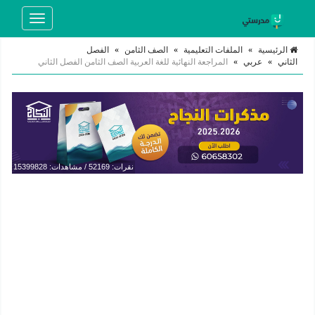
Toggle
navigation
الرئيسية
»
الملفات التعليمية
»
الصف الثامن
»
الفصل
الثاني
»
عربي
»
المراجعة النهائية للغة العربية الصف الثامن الفصل الثاني
نقرات: 52169 / مشاهدات: 15399828