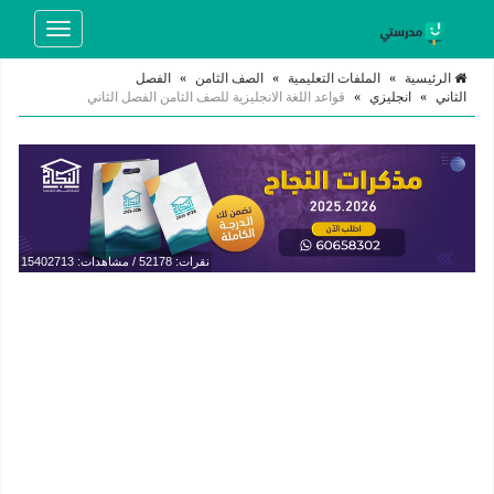
Toggle
navigation
الرئيسية
»
الملفات التعليمية
»
الصف الثامن
»
الفصل
الثاني
»
انجليزي
»
قواعد اللغة الانجليزية للصف الثامن الفصل الثاني
نقرات: 52178 / مشاهدات: 15402713