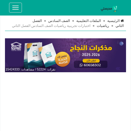
Toggle
navigation
الرئيسية
»
الملفات التعليمية
»
الصف السادس
»
الفصل
الثاني
»
رياضيات
»
اختبارات تجريبية رياضيات الصف السادس الفصل الثاني
نقرات: 52224 / مشاهدات: 15424333