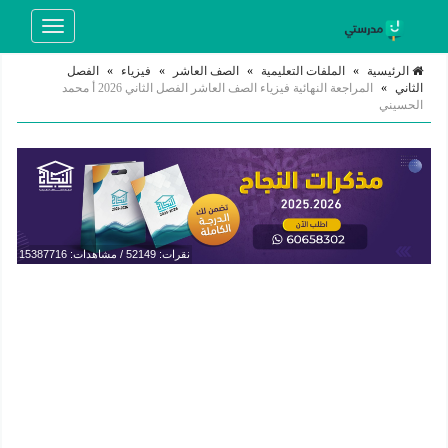
Toggle
navigation
الرئيسية
»
الملفات التعليمية
»
الصف العاشر
»
فيزياء
»
الفصل
الثاني
»
المراجعة النهائية فيزياء الصف العاشر الفصل الثاني 2026 أ محمد
الحسيني
نقرات: 52149 / مشاهدات: 15387716