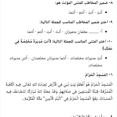
٨- ضمير المخاطب للمثنى المؤنث هو:
أنتِ - أنتِ - أنتم - أنتما.
٩- اختر ضمير المخاطب المناسب للجملة التالية:
أ- ............. معلمان متميزان. - أنتَ - أنتِ - أنتم - أنتما.
١٠- اختر المثنى المناسب للجملة التالية: (أنتِ مُدِيرَةٌ مُخْلِصَةٌ فِي
عَمَلِكِ)
أنتِ مديرات مخلصات. - أنتما مديرتان مخلصتان. - أنتن مديرات
مخلصات.
٦- المَسْجِدُ الْحَرَامُ
الْمَسْجِدُ الْحَرَامُ هُوَ أَعْظَمُ بَيْتٍ بُنِيَ فِي الْأَرْضِ لِعِبَادَةِ اللهِ تَعَالَى. فِيهِ الْكَعْبَةُ
الْمُشَرَّفَةُ؛ قِبْلَةُ الْمُسْلِمِينَ فِي صَلَاتِهِمْ. وَقَدْ جَعَلَهُ اللهُ مُبَارَكًا. تَتَضَاعَفُ فِيهِ
الْحَسَنَاتُ. يَقَعُ الْمَسْجِدُ الْحَرَامُ فِي "الْبَلَدِ الْأَمِينِ" مَكَّةَ الْمُكَرَّمَةِ...