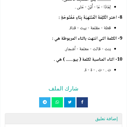
لِمَاذَا - مَا - أَيْنَ - مَتَى .
8- اختر الْكَلِمَةَ الْمُنْتَهِيَةَ بِتَاءٍ مَفْتُوحَةٍ :
قطة - مقلمة - بيت - قناة.
9- الكلمة التي انتهت بالتاء المربوطة هي :
بنت - قالت - معلمة - أشجار.
10- التاء المناسبة لكلمة ( بيو...... ) هي .
ت . - ت . - ة - ة.
شارك الملف
إضافة تعليق