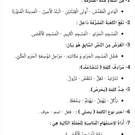
1- مِنْ أَسْمَاءِ مَكَّةَ الْمُكَرَّمَةِ :
الْوَادِي الْمُقَدَّسُ. - أُولَى الْقِبْلَتَيْنِ - الْبَلَدُ الْأَمِينُ. - الْمَدِينَةُ الْمُنَوَّرَةُ
2- تَقَعُ الْكَعْبَةُ الْمُشَرَّفَةُ دَاخِلَ :
الْمَسْجِدِ الْحَرَامِ. - الْمَسْجِدِ الْكَبِيرِ. - الْمَسْجِدِ الْأَقْصَى.
3- الْغَرَضُ مِنَ النَّصِّ السَّابِقِ هُوَ بَيَانُ:
فَضْلِ الْمَسْجِدِ الْحَرَامِ وَ مَكَانَتِهِ. - مَرَاحِلِ تَوْسِعَةِ الْحَرَمِ الْمَكِّيِّ..
4- مُرَادِفُ كَلِمَةِ ( تَتَضَاعَفُ):
تَتَزَايَدُ - تَقِلُّ - تَنْقُصُ - تَزُولُ .
5- ضِدُّ كَلِمَةِ (يَحْرِصُ).
يَأْكُلُ - يُهْمِلُ - يَهْتَمُّ - يَحْفَظُ .
6- اختر نوع الكلمة ( يصلي ) :
- فعل - اسم - حرف .
7- أَدَاةُ الِاسْتِفْهَامِ الْمُنَاسِبَةِ لِلْجُمْلَةِ التَّالِيَةِ هِيَ :
................ يَقَعُ الْمَسْجِدُ الْأَقْصَى؟