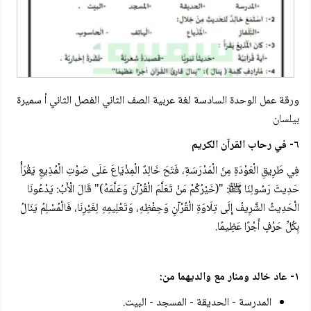
ورقة عمل الوحدة السادسة لغة عربية الصف الثاني الفصل الثاني أ سميرة
بيلسان
٦- في رحاب القرآن الكريم
فِي طَرِيقِ الْعَوْدَةِ مِنَ الْمَدْرَسَةِ، فَتَحَ خَالِدٌ الْمِذْيَاعَ عَلَى صَوْتِ الْمُذِيعِ يَقْرَأُ
حَدِيثَ رَسُولِنَا ﷺ: "(خَيْرُكُمْ مَنْ تَعَلَّمَ الْقُرْآنَ وَعَلَّمَهُ)" قَالَ الْأَبُ: يَدْعُونَا
الْحَدِيثُ الشَّرِيفُ إِلَى تِلَاوَةِ الْقُرْآنِ وَحِفْظِهِ، وَتَعْلِيمِهِ لِغَيْرِنَا، فَالْمُسْلِمُ يَنَالُ
بِكُلِّ حَرْفٍ أَجْرًا عَظِيمًا.
١- عاد خالد ومنار مع والديهما من:
المدرسة - الحديقة - المسجد - البيت.