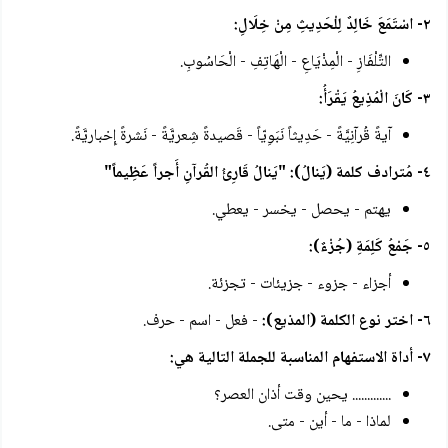
٢- اسْتَمَعَ خَالِدٌ لِلْحَدِيثِ مِنْ خِلَالِ:
التِّلْفَازِ - الْمِذْيَاعِ - الْهَاتِفِ - الْحَاسُوبِ.
٣- كَانَ الْمُذِيعُ يَقْرَأُ:
آيةً قُرآنِيَّةً - حَدِيثاً نَبَوِيّاً - قَصيدةً شِعريَّةً - نَشرةً إِخباريَّةً.
٤- مُترادف كلمة (يَنالُ): "يَنالُ قَارِئُ القُرآنِ أَجراً عَظِيماً"
يهتم - يحصل - يخسر - يعطي.
٥- جَمْعُ كَلِمَةِ (جُزْءٌ):
أجزاء - جزوء - جزيئات - تجزئة.
٦- اختر نوع الكلمة (المذيع):
- فعل - اسم - حرف.
٧- أداة الاستفهام المناسبة للجملة التالية هي:
............. يحين وقت أذان العصر؟
لماذا - ما - أين - متى.