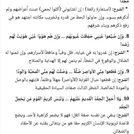
مَجْدا
* الشرح:
(استعارة رائعة) ؛ إن اغتابوني (أكلوا لحمي) صنت أعراضهم ولم
أذكرهم بسوء، وإن حاولوا الحط من قدره وتخريب مكانته اجتهد هو في
رفع ذكرهم وبناء شرفهم.
8. وَإِنْ ضَيَّعوا غَيْبِي حَفِظْتُ غُيوبَهُم ... وَإِنْ هُم هَوُوْا غَيّي هَوَيْتُ لَهُم
رُشدا
* الشرح:
إن غدروا به في غيابه، ظل وفياً وحافظاً لأسرارهم، وإن تمنوا له
الضلال والوقوع في الخطأ، لم يتمن لهم إلا الهداية والصلاح
9. وَإِنْ قَطَعوا مِنّي الأواصِرَ ضَلَّةً ... وَصَلْتُ لَهُم مِنِّي الْمَحَبَّةَ وَالْوِدًا
الشرح:
إن قطعوا حبال القرابة (الأواصر) جهلاً وظلماً، قابلهم بالوصل
والمودة الخالصة. الشطر الثالث صفات السيادة الحقيقية
10. وَلا أَحْمِلُ الْحِقْدَ الْقَديمَ عَلَيْهِمُ ... وَلَيْسَ كَريمُ الْقَوْمِ مَن يَحْمِلُ
الْحِقْد
الشرح:
ينفي عن نفسه صفة الغل؛ فهو لا يضمر كراهية لأحد، ويضع
قاعدة تربوية: الإنسان الكريم حقا هو من يتعالى بقلبه عن الأحقاد
والضغائن.