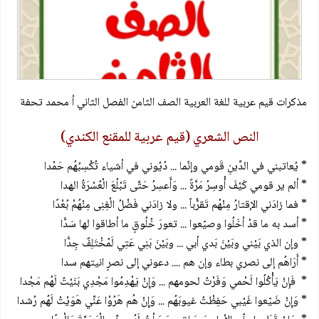
مذكرات قيم عربية للغة العربية الصف الثامن الفصل الثاني أ محمد تحفة
النص الشعري (قيم عربية للمقنع الكندي)
* يُعاتبني في الدِّينِ قَومي وإنّما ... دُيُوني في أشياء تُكْسِبُهُم حَمْدا
* ألم ير قومي كَيْفَ أُوسِرُ مَرَّةً ... وَأَعسِرُ حَتَّى تَبْلُعَ الْعُسْرَةُ الهدا
* فما زادَني الإقتارُ مِنْهُم تَقرُّباً ... ولا زادَني فَضْلُ الْغِنِى مِنْهُمْ بُعْدًا
* أسد به ما قدْ أخَلُوا وصيّعوا ... تعورَ خُلُوقٍ ما أطاقوا لها سَدًّا
* وإن الذي بَيْني وبَيْنَ بَدي أبي ... وبَيْنَ بَنِي عَتِي لَمُخْتَلِفٌ جِدًّا
* أَرَاهُم إلى نصري بطاء وإن هم .... دعوني إلى نصرٍ انيتهم سدا
* فَإِنْ يَأْكُلُوا لَحْمي وَفَرْتُ لحومهم ... وَإِنْ يَهْدِمُوا مَجْدِي بَنَيْتُ لَهُم مَجْدا
* وَإِنْ ضَيّعوا غَيْبي حَفِظْتُ غيوبَهُم ... وَإِنْ هُم هَرُوْا عَنِّي هَوَيْتُ لَهُم رُشدا