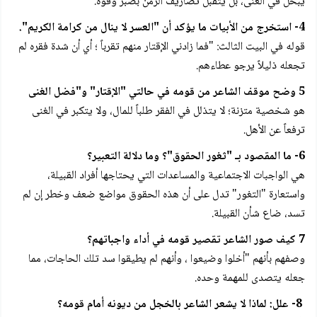
يبخل في الغنى، بل يتقبل تصاريف الزمن بصبر وقوة.
4- استخرج من الأبيات ما يؤكد أن "العسر لا ينال من كرامة الكريم".
قوله في البيت الثالث: "فما زادني الإقتار منهم تقرباً ؛ أي أن شدة فقره لم
تجعله ذليلاً يرجو عطاءهم.
5 وضح موقف الشاعر من قومه في حالتي "الإقتار" و"فضل الغنى
هو شخصية متزنة؛ لا يتذلل في الفقر طلباً للمال، ولا يتكبر في الغنى
ترفعاً عن الأهل.
6- ما المقصود بـ "ثغور الحقوق"؟ وما دلالة التعبير؟
هي الواجبات الاجتماعية والمساعدات التي يحتاجها أفراد القبيلة،
واستعارة "التغور" تدل على أن هذه الحقوق مواضع ضعف وخطر إن لم
تسد، ضاع شأن القبيلة.
7 كيف صور الشاعر تقصير قومه في أداء واجباتهم؟
وصفهم بأنهم "أخلوا وضيعوا ، وأنهم لم يطيقوا سد تلك الحاجات، مما
جعله يتصدى للمهمة وحده.
8- علل: لماذا لا يشعر الشاعر بالخجل من ديونه أمام قومه؟