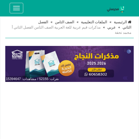
Toggle
navigation
الرئيسية
»
الملفات التعليمية
»
الصف الثامن
»
الفصل
الثاني
»
عربي
»
مذكرات قيم عربية للغة العربية الصف الثامن الفصل الثاني أ
محمد تحفة
نقرات: 52155 / مشاهدات: 15394647