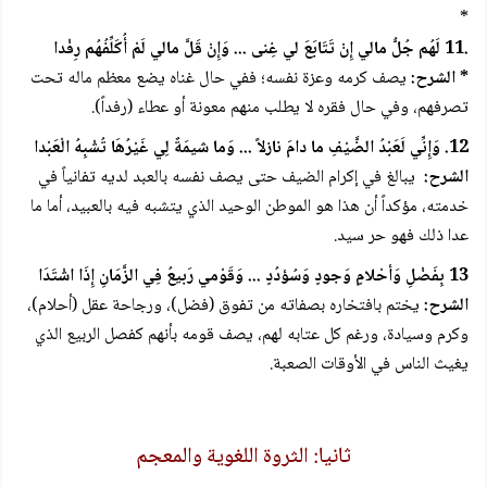
*
.11 لَهُم جُلُّ مالي إِنْ تَتَابَعَ لي غِنى ... وَإِنْ قَلَّ مالي لَمْ أُكَلِّفُهُم رِفْدا
* الشرح:
يصف كرمه وعزة نفسه؛ ففي حال غناه يضع معظم ماله تحت
تصرفهم، وفي حال فقره لا يطلب منهم معونة أو عطاء (رفداً).
12. وَإِنِّي لَعَبْدُ الضَّيْفِ ما دامَ نازلاً ... وَما شيمَةٌ لِي غَيْرُهَا تُشْبِهُ الْعَبْدا
الشرح:
يبالغ في إكرام الضيف حتى يصف نفسه بالعبد لديه تفانياً في
خدمته، مؤكداً أن هذا هو الموطن الوحيد الذي يتشبه فيه بالعبيد، أما ما
عدا ذلك فهو حر سيد.
13 بِفَضْلِ وَأحْلامٍ وَجودٍ وَسُؤدُدٍ ... وَقَوْمي رَبيعُ فِي الزَّمَانِ إِذَا اشْتَدَا
الشرح:
يختم بافتخاره بصفاته من تفوق (فضل)، ورجاحة عقل (أحلام)،
وكرم وسيادة، ورغم كل عتابه لهم، يصف قومه بأنهم كفصل الربيع الذي
يغيث الناس في الأوقات الصعبة.
ثانيا: الثروة اللغوية والمعجم