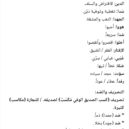
الدين
: الاقتراض والسلف.
سَدا:
تغطية وتوفية دَيْن.
الجهدا
: التعب والمشقة.
هووا
: أحبوا
شدا
: سريعاً.
أخلوا
: اقصروا وأنقصوا
الإقتار
: الفقر / الضيق.
غَيْبي
: غيابي / سِرّي.
ضلة
: خطأ / تيها.
سؤدد:
مجد / سياده
رفداً
: عطاء / عوناً.
التصريف والضد:
تصريف (كسب الصديق الوفي مَكْسَبٌ) لصديقه. / للتجارة (مكاسب)
كثيرة.
* ضد
(حمدا): ذماً.
* ضد
(جود) بخلا .