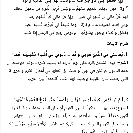
* وَإِنْ قَطَعوا مِلّي الأواصِرَ صَلة ... وَصَلْتُ لَهُم مِنِّي الْمَحَبَّةَ وَالْوِدًا
* وَلا أَحْمِلُ الْحِقْدَ القديم عَلَيْهِمُ ... وَلَيْسَ كَرِيمُ الْقَوْمِ مَن يَحْمِلُ الحقدا
لهم جُلُّ مالي إنْ تَتابع لي غنى ... وَإِنْ قل مالي لَمْ أُكَلفهم رفدا
وإني لعبد الصيف ما دام نازلا... وما شيمةٌ لي غَيْرُها تُشبه العبدا
بفضل وأخلام وجودٍ وَسُؤدُدٍ ... وقومي ربيع في الزَّمانِ إِذا اسْتَدَا
شرح الأبيات
1. يُعاتبني في الدَّيْنِ قَوْمِي وَإِنَّمَا ... دُيُوني في أَشْيَاءَ تَكْسِبُهُم حَمْدا
الشرح
: يبدأ الشاعر بالرد على لوم أقاربه له بسبب كثره ديونه، موضحاً أن
هذه الديون لم تكن في لهي أو عبث، بل أنفقها في أعمال الكرم والمروءة
التي رفعت شأن القبيلة وجلبت لهم الثناء (الحمد) بين العرب.
2. أَلَمْ يَرَ قَوْمي كَيْفَ أُوسِرُ مَرَّةً ... وَأعْسِرُ حَتَّى تَبْلُغَ الْعُسْرَةُ الْجُهْدا
الشرح
: يتساءل مستنكراً: ألا يرى القوم أن حال الدنيا متقلب ؟ فأنا تارة
أكون عدياً (أوسر) وتاره أفتقر بشده (أعسر) حتى يبلع الضيق منتهاه،
وهذا حال الكريم الذي لا يدخر مالاً. .3 فما زادَني الإقْتارُ مِنْهُم تَقَرُّباً ... وَلا
زادَنِي فَضْلُ الْغِنى مِنْهُمُ بُعْدًا