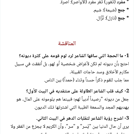
*
مفرد
(ثغور) ثغر مفرد (الأواصر): أصرة.
* جمع
(شيمة): شيم.
* جمع
(نازل): نُزِّال.
المناقشة
1- ما الحجة التي ساقها الشاعر لرد لوم قومه على كثرة ديونه؟
احتج بأن ديونه لم تكن لأغراض شخصية أو لهو، بل أنفقت في سبيل
مكارم الأخلاق وسد حاجات القبيلة،
مما جلب للقوم ذكراً حسناً وثناء (حمداً) بين الناس.
2- كيف قلب الشاعر الطاولة على منتقديه في البيت الأول؟
جعل من ديونه "رصيداً أدبياً لهم؛ فبينما هم يلومونه على المال، هو
يهديهم المجد والسمعة الطيبة التي اشترتها تلك الديون.
3- اشرح رؤية الشاعر لتقلبات الدهر في البيت الثاني.
يرى أن حال الدنيا بين "يُسر" و "سر"، وأن الكريم لا يجزع من الفقر ولا