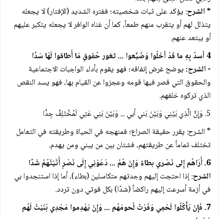
* الشرح
: يؤكد على ثبات شخصيته؛ ففتره الشديد (الإفتار) لا يجعله
يتذلل لهم أو يتقرب منهم طمعاً، كما أن غناه الوافر لا يجعله يتكبر عليهم
أو يبتعد عنهم.
4 أسدُ بِهِ ما قَدْ أخَلُوا وَضَيَّعوا ... ثغور حُقوقِ مَا أَطاقوا لَهَا سَدًا
- الشرح:
يوضح غرض إنفاقه؛ فهو يقوم بأداء الواجبات الاجتماعية
والحقوق التي قصر فيها قومه وعجزوا عن القيام بها، فهو يسد النقص
الذي تركوه خلفهم.
5. وَإِنَّ الَّذِي بَيْنِي وَبَيْنَ بَني أبي ... وَبَيْنَ بَنِي عَتِي لَمُخْتَلِفٌ جِدًّا
* الشرح: يقرر حقيقة الصراع؛ فمنهجه في الحياة وطريقته في التعامل
تختلف تماماً عن طريقتهم، فشتان بين من يبني ومن يهدم.
6. أَرَاهُم إِلى نَصْري بطاءً وَإِنْ هُمُ ... دَعَوْنِي إِلَى نَصْرٍ أَتَيْتُهُمُ شَدًا
الشرح
: إذا احتجت إليهم وجدتهم متكاسلين (بطاء)، أما إذا استنجدوا بي
في أزمة أسرعت إليهم راكضاً (شدّا) بكل قوتي دون تردد.
7. فَإِنْ يَأْكُلُوا لَحْمِي وَفَرْتُ لُحومَهُم ... وَإِنْ يَهْدِموا مَجْدِي بَنَيْتُ لَهُم