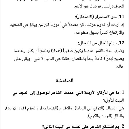
الحاقدة إليك، فرضاك هو الأهم.
11. سر الاستمرار (الاعتدال):
إذا أردت أن تدوم عزتك، كن معتدلاً في أمورك. لأن من يبالغ في الصعود
والارتفاع كثيراً يسهل سقوطه.
12. دوام الحال من المحال:
يضرب مثلاً بالقمر: عندما يكون صغيراً (هلالاً) يطمح أن يكبر، وعندما
يصبح (بدراً) كاملاً يبدأ بالنقصان. هكذا هي الدنيا، لا شيء يبقى على
حاله.
المناقشة
1. ما هي الأركان الأربعة التي حددها الشاعر للوصول إلى المجد في
البيت الأول؟
هي: العفاف (الترفع عن الدنايا)، والإقدام (الشجاعة)، والحزم (قوة الإرادة)،
والنائل (الجود والكرم).
2. بِمَ استنكر الشاعر على نفسه في البيت الثاني؟