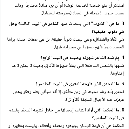
استنكر أن يقع ضحية لخديعة الوشاة أو أن يرد سائلاً محتاجاً، وذلك
بسبب خبرته الطويلة في الحياة (ممارسته للخفايا).
3. ما هي "الذنوب" التي يتحدث عنها الشاعر في البيت الثالث؟ وهل
هي ذنوب حقيقية؟
هي العُلا والفضائل؛ وهي ليست ذنوباً حقيقة، بل هي صفات حسنة يراها
الحساد ذنوباً لأنهم عجزوا عن مجاراته فيها.
4. بِمَ شبه الشاعر شهرته وصيته في البيت الرابع؟
شبهها بالشمس الساطعة التي يملأ ضوؤها الآفاق، بحيث لا يمكن لأحد
إخفاؤها.
5. ما التحدي الذي طرحه المعري في البيت الخامس؟
تحدى بأنه رغم مجيئه في زمن متأخر، إلا أنه سيأتي بعلم وفكر وعمل
عجزت عنه الأجيال السابقة (الأوائل).
6. ما الحكمة التي أراد الشاعر إيصالها من خلال تشبيه السيف بغمده
في البيت السادس؟
الحكمة هي أن قيمة الإنسان بجوهره ومعدنه وأفعاله، وليست بمظهره أو