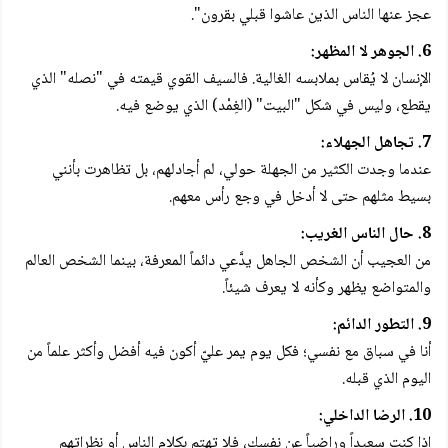
عجز عنها الناس الذين عاشوا قبلي بقرون".
6. الجوهر لا المظهر:
الإنسان لا يُقاس بملابسه الغالية. فالسيف القوي قيمته في "نصله" الذي
يقطع، وليس في شكل "البيت" (الغِمْد) الذي يوضع فيه.
7. تجاهل الجهلاء:
عندما وجدت الكثير من الجهلة حولي، لم أجادلهم، بل تظاهرت بأنني
بسيط مثلهم حتى لا أدخل في وجع رأس معهم.
8. حال الناس الغريب:
من العجيب أن الشخص الجاهل يدَّعي دائماً المعرفة، بينما الشخص العالم
والمتواضع يظهر وكأنه لا يعرف شيئاً.
9. التطور الدائم:
أنا في سباق مع نفسي؛ فكل يوم يمر عليّ أكون فيه أفضل وأكثر علماً من
اليوم الذي قبله.
10. الرضا الداخلي:
إذا كنت سعيداً وراضياً عن نفسك، فلا تهتم بكلام الناس أو نظراتهم