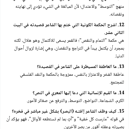
منهج "التوسط" والاعتدال؛ لأن المبالغة في الشيء تؤدي إلى نهايته
ونقصانه.
12. اشرح الحكمة الكونية التي ختم بها الشاعر قصيدته في البيت
الثاني عشر.
هي حكمة "التمام والنقص"؛ فالقمر يسعى للاكتمال وهو هلال، لكنه
بمجرد أن يكتمل يبدأ في التراجع والنقصان، وهي إشارة لزوال أحوال
الدنيا.
13. ما العاطفة المسيطرة على الشاعر في القصيدة؟
عاطفة الفخر والاعتزاز بالنفس، ممزوجة بالحكمة والنقد الفلسفي
للمجتمع.
14. ما القيم الإنسانية التي دعا إليها المعري في النص؟
الكرم، الشجاعة، التواضع، التوسط، والترفع عن صغائر الأمور.
15. كيف وظف الشاعر إاقتـه (البصر) بشكل غير مباشر في فخره؟
في قوله "مارست كل خفية" و"آتٍ بما لم تستطعه الأوائل"، فهو يؤكد أن
بصيرته وعقله أقوى من بصر الآخرين.