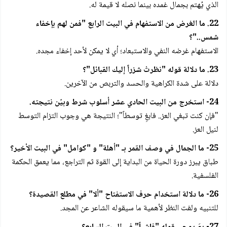
الذي يُهتم بجمال غمده بينما نصله لا قيمة له.
22. ما الغرض من الاستفهام في البيت الرابع "فمن لهم بإخفاء
شمس.."؟
الاستفهام غرضه النفي والاستبعاد؛ أي لا يمكن لأحد إخفاء مجده.
23. ما دلالة قوله "نظرتْ شزراً إليك القبائل"؟
دلالة على شدة الكراهية والحسد والتربص من الآخرين.
24- استخرج من البيت الحادي عشر أسلوب شرط وبيّن نتيجته.
"فإن كنت تبغي العز.. فابغِ توسطاً"؛ النتيجة هي وجوب التزام التوسط
لنيل العز.
25- ما الجمال في وصف القمر بـ "أهلة" و "كوامل" في البيت الأخير؟
طباق يبرز دورة الحياة من البداية إلى القوة ثم التراجع، مما يعمق الحكمة
الفلسفية.
26- ما دلالة استخدام حرف الاستفتاح "ألا" في مطلع القصيدة؟
للتنبيه ولفت النظر لأهمية ما سيقوله الشاعر عن المجد.