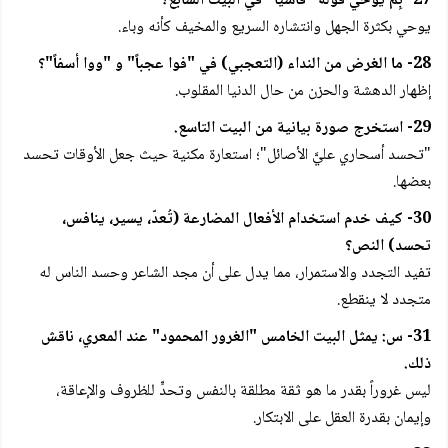
27- بِمَ يوحي قوله "فاشياً" في البيت السابع؟
يوحي بكثرة الجهل وانتشاره السريع والمخيف كأنه وباء.
28- ما الغرض من النداء (التعجبي) في "فوا عجباً" و "ووا أسفاً"؟
إظهار الدهشة والحزن من حال الدنيا المقلوب.
29- استخرج صورة بيانية من البيت التاسع.
"تحسد أسحاري عليَّ الأصائل"؛ استعارة مكنية حيث جعل الأوقات تحسد
بعضها.
30- كيف خدم استخدام الأفعال المضارعة (تُعدّ، يسير، ينافس،
تحسد) النص؟
تفيد التجدد والاستمرار، مما يدل على أن مجد الشاعر وحسد الناس له
متجدد لا ينقطع.
31- س: يمثل البيت الخامس "الغرور المحمود" عند المعري، ناقش
ذلك.
ليس غروراً بقدر ما هو ثقة مطلقة بالنفس وتحدٍّ للظروف والإعاقة،
وإيمان بقدرة العقل على الابتكار.