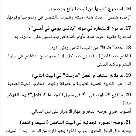
16. استخرج تشبيهاً من البيت الرابع ووضحه.
"إخفاء شمس"؛ حيث شبه صيته وشهرته بالشمس في وضوحها وقوتها.
17. ما نوع الاستعارة في قوله "ينافس يومي في أمسي"؟
استعارة مكنية؛ حيث شبه الأيام بأشخاص يتنافسون على التشرف به.
18. حدد "طباقاً" من البيت الثامن وبيّن أثره.
(ناقص ضد فاضل) و (يدعي ضد يُظهر)؛ أثره توضيح التناقض في سلوك
البشر وتأكيد المعنى.
19. ما دلالة استخدام الفعل "مارستُ" في البيت الثاني؟
تدل على الخبرة العملية الطويلة والعميقة وخوض تجارب الحياة الصعبة.
20. ما نوع الأسلوب في "ألا في سبيل المجد ما أنا فاعل"؟ وما الغرض
منه؟
أسلوب خبري غرضه الفخر وإظهار الإصرار على نيل المعالي.
21. وضح الصورة الجمالية في البيت السادس (السيف والغمد).
يشبه حال الرجل المتزين بثياب فاخرة وهو فارغ من الداخل، بحال السيف