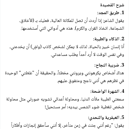
شرح القصيدة
1. طريق المجد:
يقول الشاعر: إذا أردت أن تصل للمكانة العالية، فعليك بـ (الأخلاق،
الشجاعة، اتخاذ القرار، والكرم). هذه هي أدواتي التي أستخدمها.
2. الذكاء والطيبة:
أنا إنسان خبير بالحياة، لذلك لا يمكن لشخص كاذب (واشٍ) أن يخدعني،
وفي نفس الوقت لا أرد أحداً يطلب مساعدتي.
3. ضريبة النجاح:
هناك أشخاص يكرهونني ويرونني مخطئاً، والحقيقة أن "غلطتي" الوحيدة
في نظرهم هي أنني ناجح ومتفوق عليهم.
4. الشهرة الواضحة:
سمعتي الطيبة ملأت الدنيا، ومحاولة أعدائي تشويه صورتي مثل محاولة
شخص تغطية ضوء الشمس بيديه؛ أمر مستحيل!
5. العبقرية والتحدي:
يقول: "رغم أنني جئت في زمن متأخر، إلا أنني سأحقق إنجازات وأفكاراً