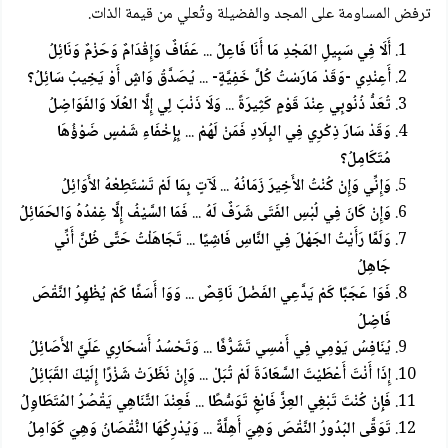
ترفض المساومة على المجد والفضيلة وتُعلي من قيمة الذات.
أَلَا فِي سَبِيلِ المَجْدِ مَا أَنَا فَاعِلُ
...
عَفَافٌ وَإِقْدَامٌ وَحَزْمٌ وَنَائِلُ
أَعِنْدِي -وَقَدْ مَارَسْتُ كُلَّ خَفِيَّةٍ-
...
يُصَدَّقُ وَاشٍ أَوْ يَخِيبُ سَائِلُ؟
تُعَدُّ ذُنُوبِي عِنْدَ قَوْمٍ كَثِيرَةً
...
وَلَا ذَنْبَ لِي إِلَّا العُلَا وَالفَوَاضِلُ
وَقَدْ سَارَ ذِكْرِي فِي البِلَادِ فَمَنْ لَهُمْ
...
بِإِخْفَاءِ شَمْسٍ ضَوْؤُهَا
مُتَكَامِلُ؟
وَإِنِّي وَإِنْ كُنْتُ الأَخِيرَ زَمَانُهُ
...
لَآتٍ بِمَا لَمْ تَسْتَطِعْهُ الأَوَائِلُ
وَإِنْ كَانَ فِي لُبْسِ الفَتَى شَرَفٌ لَهُ
...
فَمَا السَّيْفُ إِلَّا غِمْدُهُ وَالحَمَائِلُ
وَلَمَّا رَأَيْتُ الجَهْلَ فِي النَّاسِ فَاشِيًا
...
تَجَاهَلْتُ حَتَّى ظُنَّ أَنِّي
جَاهِلُ
فَوَا عَجَبًا كَمْ يَدَّعِي الفَضْلَ نَاقِصٌ
...
وَوَا أَسَفًا كَمْ يُظْهِرُ النَّقْصَ
فَاضِلُ
يُنَافِسُ يَوْمِي فِي أَمْسِي تَشَرُّفًا
...
وَتَحْسُدُ أَسْحَارِي عَلَيَّ الأَصَائِلُ
إِذَا أَنْتَ أَعْطَيْتَ السَّعَادَةَ لَمْ تُبَلْ
...
وَإِنْ نَظَرَتْ شَزْرًا إِلَيْكَ القَبَائِلُ
فَإِنْ كُنْتَ تَبْغِي العِزَّ فَابْغِ تَوَسُّطًا
...
فَعِنْدَ التَّنَاهِي يَقْصُرُ المُتَطَاوِلُ
تَوَقَّى البُدُورُ النَّقْصَ وَهِيَ أَهِلَّةٌ
...
وَيُدْرِكُهَا النُّقْصَانُ وَهِيَ كَوَامِلُ