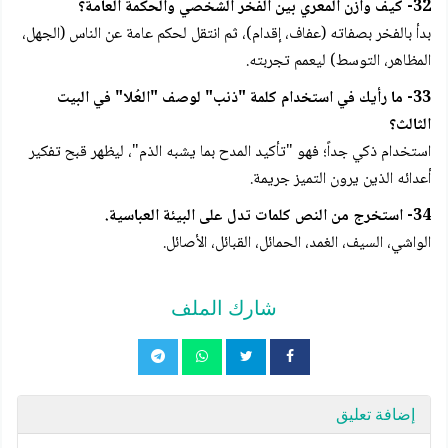
32- كيف وازن المعري بين الفخر الشخصي والحكمة العامة؟
بدأ بالفخر بصفاته (عفاف، إقدام)، ثم انتقل لحكم عامة عن الناس (الجهل،
المظاهر، التوسط) ليعمم تجربته.
33- ما رأيك في استخدام كلمة "ذنب" لوصف "العُلا" في البيت
الثالث؟
استخدام ذكي جداً؛ فهو "تأكيد المدح بما يشبه الذم"، ليظهر قبح تفكير
أعدائه الذين يرون التميز جريمة.
34- استخرج من النص كلمات تدل على البيئة العباسية.
الواشي، السيف، الغمد، الحمائل، القبائل، الأصائل.
شارك الملف
إضافة تعليق