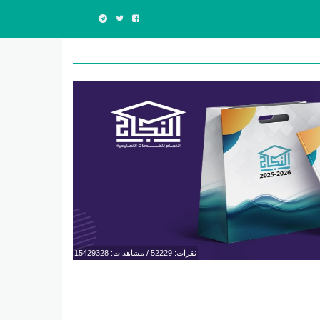
نقرات: 52229 / مشاهدات: 15429328