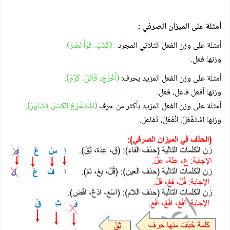
أمثلة على الميزان الصرفي :
أمثلة على وزن الفعل الثلاثي المجرد
: (كَتَبْ، قَرَأَ نَصَرَ).
وزنها فعل.
أمثلة على وزن الفعل المزيد بحرف:
(أَخْرَجَ، قَاتَلَ، كَرُمَ).
وزنها أفعل فاعل، فعل.
أمثلة على وزن الفعل المزيد بأكثر من حرف
(اسْتَخْرَجَ الكَسَرَ، تَشَاوَرَ).
وزنها اسْتَفْعَلَ، انْفَعَلَ، تَفاعل.