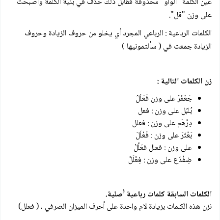
عين الكلمة "الواو" محذوفة فقابل ذلك حذف في بنية الكلمة وأصبحت
على وزن "قل".
الكلمات الرباعية : الرباعي المجرد أي يخلو من حروف الزيادة وحروف
الزيادة جمعت في ( سألتمونيها )
زن الكلمات التالية :
جَعْفَرُ على وزن فَعَلَلُ
بُلبُل على وزن : فعل
دِرْهَم على وزن : فعلل
بَعْثَرَ على وزن : فَعْلَلَ
على وزن : فعلل فعَلُلْ
ضِفْدَع على وزن : فِعْلَلْ
الكلمات السابقة كلمات رباعية أصلية.
نزن هذه الكلمات بزيادة لام واحدة على أحرف الميزان الصرفي ، ( فعلل)