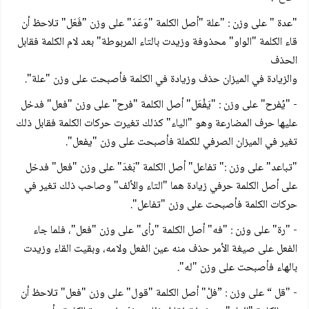
"عدة " على وزن : "علة "أصل الكلمة "وَعَدَ" على وزن "فَعَل" تلاحظ أن
قاء الكلمة "الواو" محذوفة وزيدت بالتاء المربوطة" بعد لام الكلمة فقابل
الحذف
والزيادة في الميزان حذف وزيادة في الكلمة فأصبحت على وزن "علة".
- "يُفرح" على وزن : "يَفْعَل" أصل الكلمة "فرح" على وزن "فعل" فدخل
عليها حرف المضارعة وهو "الياء" كذلك تغيرت حركات الكلمة فقابل ذلك
تغير في الميزان الصرفي للكملة فأصبحت على وزن "يفعل".
"تباعد" على وزن :" تفاعل" أصل الكلمة "بَغدَ" على وزن "فعل" فدخل
على أصل الكلمة حرفي زيادة هما "التاء والألف" وصاحب ذلك تغير في
حركات الكلمة فأصبحت على وزن "تفاعل".
- "رة" على وزن : "فه" أصل الكلمة "رأى" على وزن "فعل"، فلما جاء
الفعل على صيغة الأمر حذف منه عين الفعل ولامه، وبقيت القاء وزيدت
بالهاء فأصبحت على وزن "له".
- "قل “ على وزن : ”فلْ" أصل الكلمة "قول" على وزن "فعل" تلاحظ أن