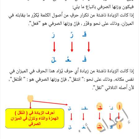
فيكون وزنها الصرفي باتباع ما يلي:
إذا كانت الزيادة ناشئة من تكرار حرفٍ من أصول الكلمة يُكرّر ما يقابله في
الميزان، وذلك على نحو وقرّر ، فإنّ وزنها الصرفي هو "فعل".
إذا كانت الزيادة ناشئة من زيادة أي حرف يُزاد هذا الحرف في الميزان في
نفس مكانه، وذلك على نحو :" انتقل"، فإنّ وزنها الصرفي هو : " افْتَعَل"،
لأن أصله الثلاثي "نقل".