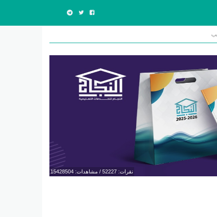
يب
نقرات: 52227 / مشاهدات: 15428504