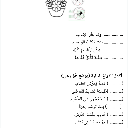
.................
وَلَد يَقْرَأ الكِتَابَ.
.................
بنت تَكْتُبُ الوَاجِبَ.
.................
. طِفْل يَلْعَبُ بِالكُرَةِ.
.................
طِفْلَة تَأْكُلُ تُفْاحَةً.
:
أكمل الفراغ التالية (بوضع هُوَ / هي)
(.............. ) مُعَلِّمْ يُدَرِّسُ الطُلاب.
(.............. )
طَبِيبَةٌ تُسَاعِدُ المَرْضَى.
(.............. )
وَلَدٌ يَجْرِي فِي المَلْعَبِ.
..
(.............. )
بِنْتُ تَرْسُمُ زَهْرَةً.
(.............. )
طَالِبٌ يَكْتُبُ الدَّرْسَ.
(.............. )
مُهَنْدِسَةٌ تَبْنِي بَيْتًا .