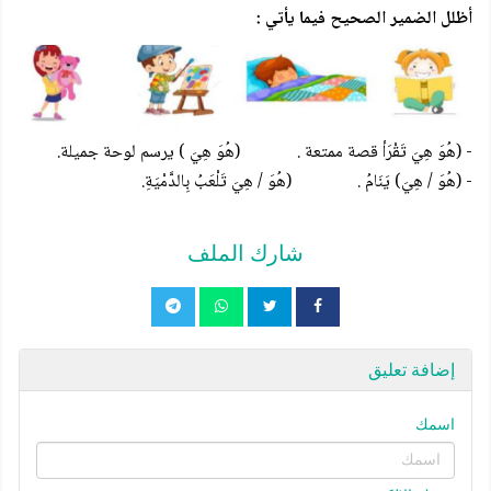
أظلل الضمير الصحيح فيما يأتي :
- (هُوَ هِيَ تَقْرَأ قصة ممتعة . (هُوَ هِيَ ) يرسم لوحة جميلة.
- (هُوَ / هِيَ) يَنَامُ . (هُوَ / هِيَ تَلْعَبُ بِالدَّمْيَةِ.
شارك الملف
إضافة تعليق
اسمك