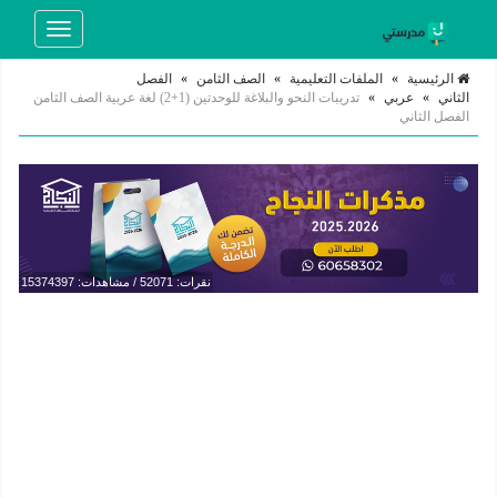
Toggle
navigation
الرئيسية
»
الملفات التعليمية
»
الصف الثامن
»
الفصل
الثاني
»
عربي
»
تدريبات النحو والبلاغة للوحدتين (1+2) لغة عربية الصف الثامن
الفصل الثاني
نقرات: 52071 / مشاهدات: 15374397