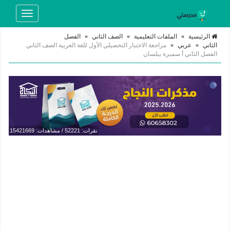
Toggle
navigation
الرئيسية
»
الملفات التعليمية
»
الصف الثاني
»
الفصل
الثاني
»
عربي
»
مراجعة الاختبار التحصيلي الأول للغة العربية الصف الثاني
الفصل الثاني أ سميرة بيلسان
نقرات: 52221 / مشاهدات: 15421669