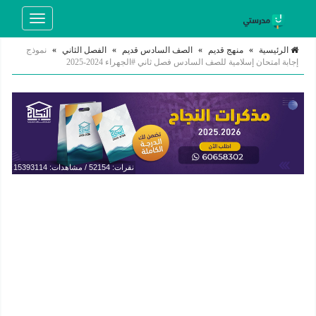
Toggle
navigation
الرئيسية
»
منهج قديم
»
الصف السادس قديم
»
الفصل الثاني
»
نموذج
إجابة امتحان إسلامية للصف السادس فصل ثاني #الجهراء 2024-2025
نقرات: 52154 / مشاهدات: 15393114