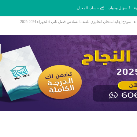
ة
سؤال وجواب
حساب المعدل
»
نموذج إجابة امتحان انجليزي للصف السادس فصل ثاني #الجهراء 2024-2025