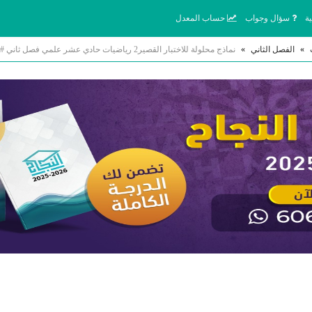
ة
سؤال وجواب
حساب المعدل
»
الفصل الثاني
»
نماذج محلولة للاختبار القصير2 رياضيات حادي عشر علمي فصل ثاني #أ. محمد البلاطي 2024-2025