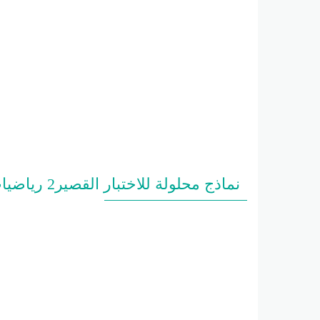
نماذج محلولة للاختبار القصير2 رياضيات حادي عشر علمي فصل ثاني #أ. محمد البلاطي 2024-2025