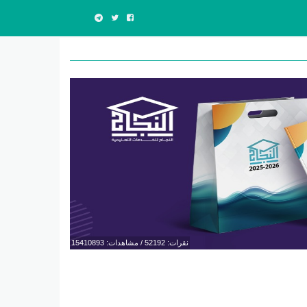
نقرات: 52192 / مشاهدات: 15410893