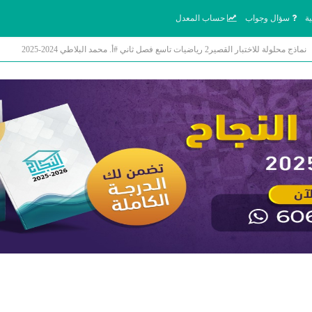
ة
سؤال وجواب
حساب المعدل
نماذج محلولة للاختبار القصير2 رياضيات تاسع فصل ثاني #أ. محمد البلاطي 2024-2025