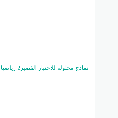
نماذج محلولة للاختبار القصير2 رياضيات تاسع فصل ثاني #أ. محمد البلاطي 2024-2025