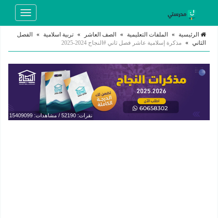
Toggle
navigation
الرئيسية
»
الملفات التعليمية
»
الصف العاشر
»
تربية اسلامية
»
الفصل
الثاني
»
مذكرة إسلامية عاشر فصل ثاني #النجاح 2024-2025
نقرات: 52190 / مشاهدات: 15409099