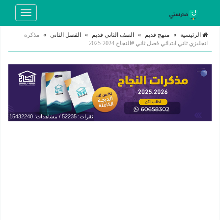
Toggle
navigation
الرئيسية
»
منهج قديم
»
الصف الثاني قديم
»
الفصل الثاني
»
مذكرة
انجليزي ثاني ابتدائي فصل ثاني #النجاح 2024-2025
نقرات: 52235 / مشاهدات: 15432240