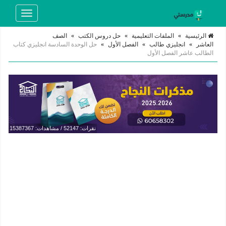
Toggle
navigation
الرئيسية
»
الملفات التعليمية
»
حل دروس الكتب
»
الصف
العاشر
»
انجليزي طالب
»
الفصل الأول
»
حل الوحدة السادسة انجليزي كتاب
الطالب عاشر الفصل الأول
نقرات: 52147 / مشاهدات: 15387367