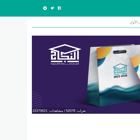
 الأول
نقرات: 52078 / مشاهدات: 15379621