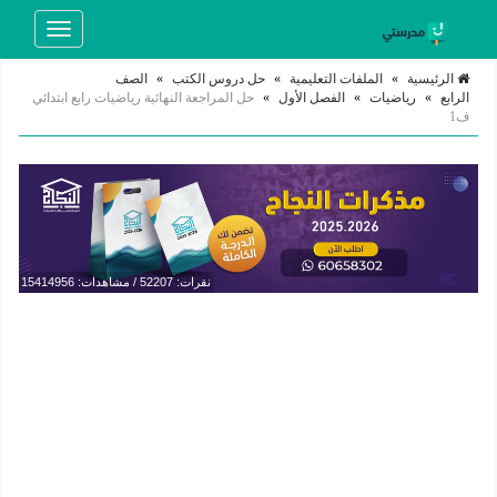
Toggle
navigation
الرئيسية
»
الملفات التعليمية
»
حل دروس الكتب
»
الصف
الرابع
»
رياضيات
»
الفصل الأول
»
حل المراجعة النهائية رياضيات رابع ابتدائي
ف1
نقرات: 52207 / مشاهدات: 15414956