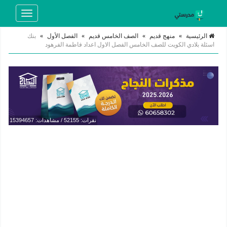
Toggle
navigation
الرئيسية
»
منهج قديم
»
الصف الخامس قديم
»
الفصل الأول
»
بنك
اسئلة بلادي الكويت للصف الخامس الفصل الاول اعداد فاطمة الفرهود
نقرات: 52155 / مشاهدات: 15394657