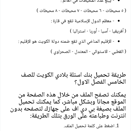
- يبلغ عدد المحيطات في العالم :
( ٥ محيطات - ٦ محيطات - ٧ محيطات - ٨ محيطات )
- معظم الدول الإسلامية تقع في قارة :
( أفريقيا - آسيا - أوربا - استراليا )
- الإقليم المناخي الذي تقع ضمنه دولة الكويت هو الإقليم :
( القطبي - الاستوائي - المعتدل - الصحراوي )
طريقة تحميل بنك اسئلة بلادي الكويت للصف
الخامس الفصل الاول؟
يمكنك تصفح الملف من خلال هذه الصفحة من
الموقع مجانا وبشكل مباشر، كما يمكنك تحميل
الملف بصيغة بي دي اف على جهازك لتصفحه بدون
انترنت وطباعته على الورق بتلك الطريقة:
اضغط على كلمة تحميل الملف.