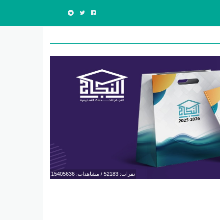
نقرات: 52183 / مشاهدات: 15405636