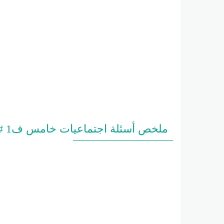
ملخص أسئلة اجتماعيات خامس ف1 #م. القطوف النموذجية 2022 2023