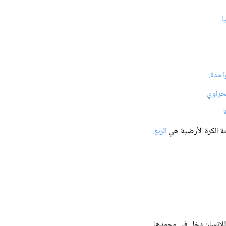
ا
احدة.
راوي
الربع.
 للإنسان دخل في وجودها.