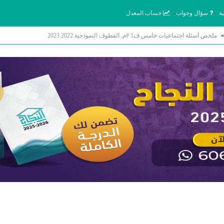
ة
سؤال وجواب
حساب المعدل
»
ملخص أسئلة اجتماعيات خامس ف1 #م. القطوف النموذجية 2022 2023