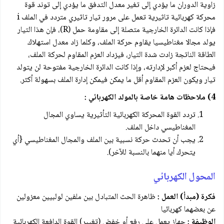
زاوية الدوران ما يؤدي إلى تغير معدل التدفق ما يؤدي إلى توند قوة
محركة كهربائية تاثيرية تعمل على مرور تيار تاثيري متردد في الملف i
فإذا كانت الدائرة الخارجية متصلة إلى مقاومة حمل (R)، فإن هذا التيار
يولد مجالا مغناطيسيا يقاوم حركة الملف، وكلما زاد معدل استهلاك
الطاقة الناتجة زادت شدة التيار، فيزداد العزم المقاوم لحركة الملف،
فيحتاج لعزم أكبر لإدارته، وإذا كانت الدائرة الخارجية مفتوحة لن يتولد
تيار ويكون العزم المقاوم أقل ما يمكن فيمكن إدارة الملف بسهولة أكثر.
4) ملاحظات هامة خاصة بالمولد الكهربائي :
تردد القوة المحركة الكهربائية التأثيرية يساوي المجال
المغناطيسي داخل الملف.
يجب أن تحدث حركة نسبية بين الملف والمجال المغناطيسي {أي
يتحرك أيا منهما بالنسبة للآخر).
المحول الكهربائي
فكرة (مبدأ) العمل :
ظاهرة الحث المتبادل بين ملفين لولبيين معزولين
عن بعضهما كهربائيا
الوظيفة :
جهاز يعمل على رفع أو خفض (تغيير) القوة الدافعة الكهربائية