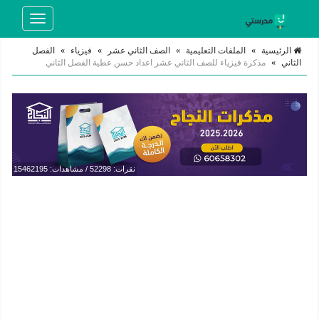
Toggle
navigation
الرئيسية
»
الملفات التعليمية
»
الصف الثاني عشر
»
فيزياء
»
الفصل
الثاني
»
مذكرة فيزياء للصف الثاني عشر اعداد حسن عطية الفصل الثاني
نقرات: 52298 / مشاهدات: 15462195