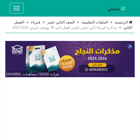
Toggle
navigation
الرئيسية
»
الملفات التعليمية
»
الصف الثاني عشر
»
فيزياء
»
الفصل
الثاني
»
مذكرة فيزياء ثاني عشر علمي فصل ثاني #أ. يوسف عزمي 2024-2025
نقرات: 52220 / مشاهدات: 15419851