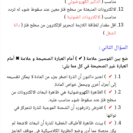
مناسب (
التأثير الكهروضوئي
)
الالكترونات المنبعثة من سطح فلز معين عند سقوط ضوء له تردد
مناسب (
الالكترونات الضوئية
)
اقل مقدار للطاقة اللازمة لتحرير الإلكترون من سطح فلز (
دالة
الشغل
)
السؤال الثاني :
ضع بين القوسين علامة ( ✔ ) أمام العبارة الصحيحة و علامة ✖ أمام
العبارة غير الصحيحة في كل مما يلي:
(
✔
) اعتبر دالتون أن الذرة اصغر جزء من المادة لا يمكن تقسيمه
إلى أجزاء أخرى ويحمل خواص المادة.
(
✔
) الظاهرة الكهروضوئية هي ظاهرة انبعاث الالكترونات من
سطح فلز عند سقوط ضوء مناسب عليه.
(
✔
) افترض راذرفورد أن الشحنة الموجبة للذرة تتمركز في
نواتها
(
✔
) بينت ظاهرة الأطياف الخطية للذرة أن انبعاث الاشعة لم
يكن متصلا مما أدى وضع النظرية الكلاسيكية في موقف العاجز