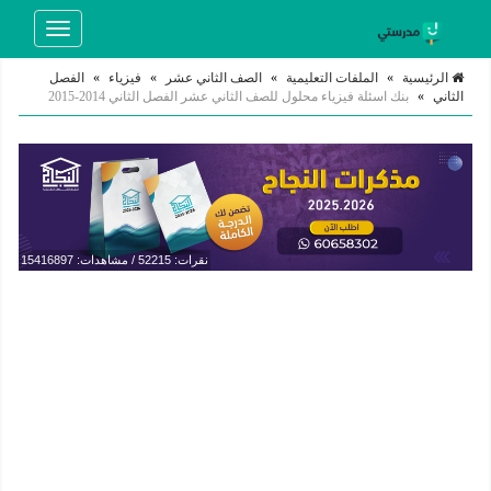
Toggle
navigation
الرئيسية
»
الملفات التعليمية
»
الصف الثاني عشر
»
فيزياء
»
الفصل
الثاني
»
بنك اسئلة فيزياء محلول للصف الثاني عشر الفصل الثاني 2014-2015
نقرات: 52215 / مشاهدات: 15416897