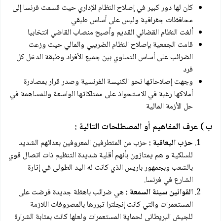
كان لها دور كبير في إصلاح النظام الإداري حيث قسمت فرنسا إلى
محافظات جغرافية وليس على أساس طبقي
ألغت النظام القضائي القديم وأصبح منصاب القاضي انتخابيا
قامت الجمعية بإصلاح النظام الضريبي والمالي حيث وزعت
الضرائب على أساس التساوي بين جميع الأفراد وطبقة الدخل كل
فرد
وجهت إصلاحاتها نحو الكنيسة الفرنسية وصدر قرار بمصادرة
أملاكها رغبة في الاستحواذ على ممتلكاتها الواسعة وللمساهمة في
حل الأزمة المالية
ب ) عرف المفاهيم أو المصطلحات التالية :
حزب اليعاقبة :
حزب من المتطرفين المعروفين بعدائهم الشديد
للسلكية و هم يمتازون بأنهم أقلية شديدة التنظيم ذات اتصال قوي
بالشعب وبجمهور باريس الذي كانت له اليد الطولى في إثارة
الشارع في فرنسا.
القوانين سيئة السمعة :
هي ضرائب باهظة جديدة فرضت على
المستعمرات والتي كانت إنجلترا تبررها بالمصروفات اللازمة
للجيش البريطاني لحماية المستعمرات ولعلها كانت بمثابة الشرارة