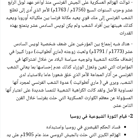
- توالت الهزائم العسكرية على الجيش الفرنسي منذ أواخر عهد لوبل الرابع
عشر وحرب السنوات السبع (1756م / 1763م) الأمر الذي أدى إلى تطلع
الشعب الفرنسي إلى ملك قوي يعيد مكانة فرنسا بين ملكياته أوروبا ويعيد
كذلك هيبتها بين أفراد الشعب ولم يكن لويس السادس عشر يتمتع بهذه
القدرات
- هناك شبه إجماع بين المؤرخين على ضعف شخصية لويس السادس
عشر (1773م / 1791م) ولعبت زوجته (ماري أنطوانيت) دورا كبيرا في
إضعاف مكانته الشعبية وتوجيه سياسة البلاد من خلال اشتراكها في
المؤامرات التي تعين وتعزل الوزراء كذلك عدم إحساسها بما يعاني الشعب
الفرنسي من أثار المجاعة الأمر الذي خلق شعورا عاما بالاستياء لدى
الشعب، ويرى في ( ماري أنطوانيت ) عدوة الشعب الفرنسي لمجرد أنها
نمساوية الأصل ولقد كانت الكراهية الشعبية للنمسا شديدة على اعتبار أنها
المسؤولة عن معظم الكوارث العسكرية التي حلت بفرنسا خلال القرن
الثامن عشر.
2- قيام الثورة الشيوعية في روسيا
فساد الحكم القيصري في روسيا واستبداده
الهزائم الكبرى التي حلت بالجيش الروسي منذ عام 1905م على يد