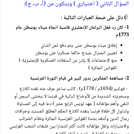
السؤال الثاني ( اختياري ) ويتكون من (أ، ب، ج):
أ) دلل على صحة العبارات التالية :
1- كان رد فعل البرلمان الإنجليزي قاسية اتجاه ميناء بوسطن عام
1773م
إغلاق ميناء بوسطن حتى يتم دفع ثمن الشاي
تعيين الجنرال جيدج حاكما عسكريا على بوسطن
منع الاجتماعات إلا بإذن من السلطات العسكرية الإنجليزية. (
القوانين الجائرة )
2- مساهمة المفكرين بدور كبير في قيام الثورة الفرنسية
- فولتير (1694م / 1778م) : كاتب ساخر عرف عنه نقده اللاذع
وسخريته الشديدة من الأوضاع البالية في فرنسا لا يخشى السجن أو
النفي وأهم مؤلفاته ( عهد لويس الرابع عشر ) دعا فيه إلى المساواة
وتناول كل طغاة فرنسا بنقده اللاذع الحكم المطلق المستبد وخرافات
رجال الدين وأنتقد بشدة القوانين الفرنسية الجائرة ونظام الضرائب
والامتيازات ولعل مؤلفاته كانت أكثر انتشارا بين طبقات الشعب الفرنسي
بسبب موهبته الفذة في توجيه النقد اللاذع