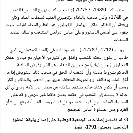
- منتيسكيو (1689م / 1775م) : صاحب كتاب (روح القوانين) الصادر
في 1748م وكان معجبة بالنظام الإنجليزي المقيد لسلطات الملك وكان
بيعتقد أن النظام الملكي البرلماني الإنجليزي هو النظام الملائم لفرنسا حيث
يقوم على أساس الدستور وعلى أساس البرلمان المنتخب والملك المقيد
السلطات
- روسو (1712م / 1778م) : أهم مؤلفاته في (العقد الاجتماعي) الذي
طالب أن يكون الحكم للشعلب واتفق في كثير من الأحيان مع مبادئ المفكر
الإنجليزي ( جون لوك ) من حين إن الشعلب هو الذي يفوض السلطة
الحاكم بشروط معينة وأن الشغب له الحق في سحب ذلك التفويض إذا ما
أخل الملك بوظائفه أو بالشروط المتعاقد عليها بين الشعب والحاكم و أنكر
روسو أن يكون هناك حاكم يستمد سلطته من مصدر غير الأمة ويرى أن كل
حاكم لا يستند إلى الشعب في حكمه يعتبر حاكما غير شرعي وأكد على
المساواة المطلقة بين أفراد الشعب ولعل قيمة روسو العليا أنه رفع من شأن
الفرد وجعل المساواة أساس المجتمع.
3- لم تقتصر إصلاحات الجمعية الوطنية على إصدار وثيقة الحقوق
الفرنسية ودستور 1791م فقط