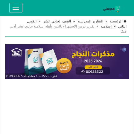
Toggle
navigation
الرئيسية
»
التقارير المدرسية
»
الصف الحادي عشر
»
الفصل
الثاني
»
إسلامية
»
تقرير درس الاستهزاء بالدين وأهله إسلامية حادي عشر أدبي
ف2
نقرات: 52155 / مشاهدات: 15393696