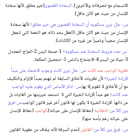
الانسجام مع تصرفاته والآخرين)،
السعادة القصوى
(خير مطلق، لأنها سعادة
الإنسان من حيث هو كائن عاقل).
س- علل: يرى مسكويه أن السعادة القصوى هي خير مطلق؟
لأنها سعادة
الإنسان من حيث هو كائن عاقل. (العقل بحد ذاته هو النعمة التي تجعل
الإنسان سعيداً وتميزاً عن غيره من الكائنات).
س-عدد شروط السعادة عند مسكويه؟
1-صحة البدن 2-المزاج المعتدل
3-حياة من اليسر 4-الاجتماع بالناس 5- تحصيل الحكمة.
نظرية الواجب عند كانت :
س- علل :يرى كانت وجوب الاعتماد على مبدأ
الإرادة الخيرة؟
لأن نظريات الأخلاق السابقة لم تهتم بمبدأ الإلزام والتكليف
مع أن الأخلاق لا تقوم إلا بها.
س- اذكر الأساس الذي يقوم عليه الواجب
عند كانت؟
هو مبدأ الإرادة الخيرة التي لا تستمد خيريتها من الغايات بل
من ذاتها. الإرادة الخيرة لا يكون لها قانون آخر غير قانون الواجب.
س-فرق
بين كلاً من
:
التلقائية
(حفاظ الإنسان على حياته)،
الواجب
(حفاظ الإنسان
على حياته رغم يأسه منها).
س- فرق بين كلاً من
:
القانون
(عدم السرقة لأنه يخاف من عقوبة القانون