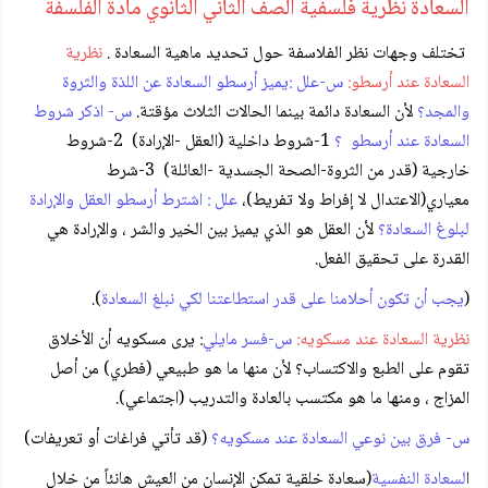
السعادة نظرية فلسفية الصف الثاني الثانوي مادة الفلسفة
تختلف وجهات نظر الفلاسفة حول تحديد ماهية السعادة
.
نظرية
السعادة عند أرسطو:
س-علل :يميز أرسطو السعادة عن اللذة والثروة
والمجد؟
لأن السعادة دائمة بينما الحالات الثلاث مؤقتة
.
س- اذكر شروط
السعادة عند أرسطو ؟
1-شروط داخلية (العقل -الإرادة) 2-شروط
خارجية (قدر من الثروة-الصحة الجسدية -العائلة) 3-شرط
معياري(الاعتدال لا إفراط ولا تفريط
)،
علل : اشترط أرسطو العقل والإرادة
لبلوغ السعادة؟
لأن العقل هو الذي يميز بين الخير والشر ، والإرادة هي
القدرة على تحقيق الفعل.
(
يجب أن تكون أحلامنا على قدر استطاعتنا لكي نبلغ السعادة
).
نظرية السعادة عند مسكويه:
س-فسر مايلي
:
يرى مسكويه أن الأخلاق
تقوم على الطبع والاكتساب؟ لأن منها ما هو طبيعي (فطري) من أصل
المزاج ، ومنها ما هو مكتسب بالعادة والتدريب (اجتماعي).
س- فرق بين نوعي السعادة عند مسكويه؟
(قد تأتي فراغات أو تعريفات)
ا
لسعادة النفسية
(سعادة خلقية تمكن الإنسان من العيش هانئاً من خلال