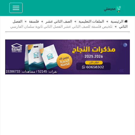
Toggle
navigation
الرئيسية
»
الملفات التعليمية
»
الصف الثاني عشر
»
فلسفة
»
الفصل
الثاني
»
تلخيص فلسفة للصف الثاني عشر الفصل الثاني ثانوية سلمان الفارسي
نقرات: 52145 / مشاهدات: 15386733