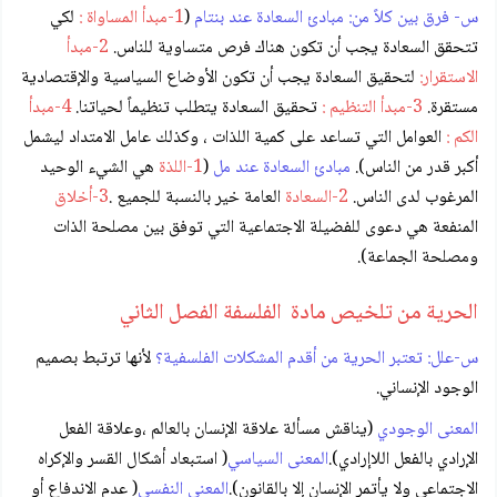
س- فرق بين كلاً من: مبادئ السعادة عند بنتام
(
1-مبدأ المساواة :
لكي
تتحقق السعادة يجب أن تكون هناك فرص متساوية للناس.
2-مبدأ
الاستقرار:
لتحقيق السعادة يجب أن تكون الأوضاع السياسية والإقتصادية
مستقرة.
3-مبدأ التنظيم :
تحقيق السعادة يتطلب تنظيماً لحياتنا.
4-مبدأ
الكم :
العوامل التي تساعد على كمية اللذات ، وكذلك عامل الامتداد ليشمل
أكبر قدر من الناس).
مبادئ السعادة عند مل
(
1-اللذة
هي الشيء الوحيد
المرغوب لدى الناس.
2-السعادة
العامة خير بالنسبة للجميع .
3-أخلاق
المنفعة هي دعوى للفضيلة الاجتماعية التي توفق بين مصلحة الذات
ومصلحة الجماعة).
الحرية من تلخيص مادة الفلسفة الفصل الثاني
س-علل: تعتبر الحرية من أقدم المشكلات الفلسفية؟
لأنها ترتبط بصميم
الوجود الإنساني.
المعنى الوجودي
(يناقش مسألة علاقة الإنسان بالعالم ،وعلاقة الفعل
الإرادي بالفعل اللاإرادي).
المعنى السياسي
( استبعاد أشكال القسر والإكراه
الاجتماعي ولا يأتمر الإنسان إلا بالقانون).
المعنى النفسي
( عدم الاندفاع أو