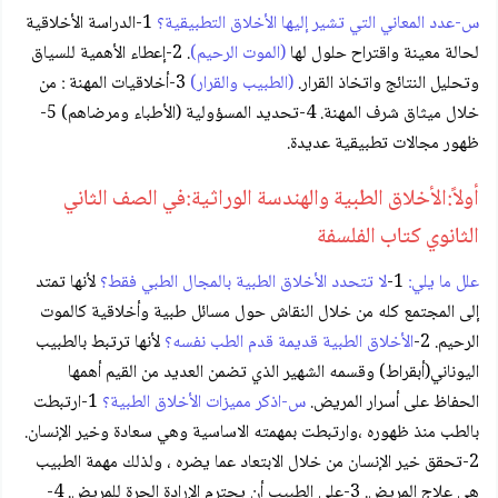
س-عدد المعاني التي تشير إليها الأخلاق التطبيقية؟
1-الدراسة الأخلاقية
لحالة معينة واقتراح حلول لها
(الموت الرحيم)
. 2-إعطاء الأهمية للسياق
وتحليل النتائج واتخاذ القرار.
(الطبيب والقرار)
3-أخلاقيات المهنة : من
خلال ميثاق شرف المهنة. 4-تحديد المسؤولية (الأطباء ومرضاهم) 5-
ظهور مجالات تطبيقية عديدة.
أولاً:الأخلاق الطبية والهندسة الوراثية:في الصف الثاني
الثانوي كتاب الفلسفة
علل ما يلي:
1-
لا تتحدد الأخلاق الطبية بالمجال الطبي فقط؟
لأنها تمتد
إلى المجتمع كله من خلال النقاش حول مسائل طبية وأخلاقية كالموت
الرحيم. 2-
الأخلاق الطبية قديمة قدم الطب نفسه؟
لأنها ترتبط بالطبيب
اليوناني(أبقراط) وقسمه الشهير الذي تضمن العديد من القيم أهمها
الحفاظ على أسرار المريض.
س-اذكر مميزات الأخلاق الطبية؟
1-ارتبطت
بالطب منذ ظهوره ،وارتبطت بمهمته الاساسية وهي سعادة وخير الإنسان.
2-تحقق خير الإنسان من خلال الابتعاد عما يضره ، ولذلك مهمة الطبيب
هي علاج المريض. 3-على الطبيب أن يحترم الإرادة الحرة للمريض. 4-