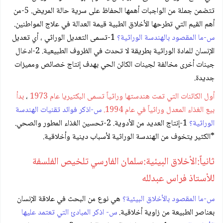
تتضمن جملة من الواجبات أهمها الحفاظ على سرية حالة المريض. 5-من
أهم القيم التي تطرحها الأخلاق الطبية قيمة العدالة في علاج المواطنين.
س-ما المقصود بالهندسة الوراثية؟
1-تسمى التعديل الوراثي ، أي تعديل
الإنسان للمادة الوراثية بطريقة لا تحدث في الظروف الطبيعية. 2-ادخال
جينات أخرى مخالفة لجينات الكائن الحي بهدف إنتاج خصائص ومميزات
جديدة.
أول الكائنات التي تمت هندستها وراثياً تسمى البكتيريا عام 1973
،
بدأ
بيع الغذاء المعدل وراثياً في عام 1994.
س-اذكر فوائد تقنيات الهندسة
الوراثية؟
1-إنتاج العديد من الأدوية. 2-تحسين الغذاء المطور والصحي.
*الكثير يتخوف من الهندسة الوراثية لأسباب دينية وأخلاقية.
ثانياً:الأخلاق البيئية:سلمان الفارسي تلخيص الفلسفة
للأستاذ فراس عبدلله
س-ما المقصود بالأخلاق البيئية؟
هي نوع من البحث في علاقة الإنسان
بعناصر الطبيعة من زاوية أخلاقية.
س- اذكر المبادئ التي تعتمد عليها