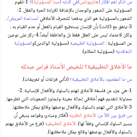
س-اذكر أهم أفكار (
هانزيوناس
)في كتابه (
مبدأ المسؤولية
)؟
1-تقوم
المسؤولية على الشعور والوجدان بالإضافة للإرادة الحرة والعقل. 2-
الشعور بالمسؤولية هو الذي يدفعنا للتصرف الأخلاقي
/مساعدة المريض/
.
3-يتفق مع (كانت) بأن الإنسان يستطيع القيام بالفعل أو عدم القيام به ،
ولكن الاعتماد ليس على العقل فقط بل والعاطفة أيضاً. 4-ركز على نوعين
من المسؤولية :
المسؤولية الطبيعية
(مسؤولية الوالدين)و
المسؤولية
التعاقدية
(مسؤولية الحكام).
ما الأخلاق التطبيقية؟ تلخيص الأستاذ فراس عبدلله
س-ما المقصود بالأخلاق التطبيقية؟
(تأتي فراغات أو تعريفات).
1-هي جزء من فلسفة الأخلاق تهتم بالسلوك والأفعال الإنسانية. 2-
محاولة لتقديم فهم أخلاقي لحالة معينة وتجاوز الصعوبات التي تطرحها.
3-الأخلاق التي تهتم بالسلوك والأفعال بوصفها وقائع يمكن ملاحظتها.
س-فرق بين كلاً من:
الأخلاق النظرية
(أفكار ومبادئ وقواعد ينبغي أن
يسير السلوك الإنساني وفقاً لها).
الأخلاق التطبيقية
(فرع من الأخلاق يهتم
بالسلوك والأفعال بوصفها وقائع يمكن ملاحظتها).