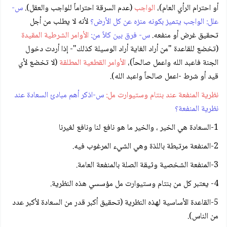
أو احترام الرأي العام)،
الواجب
(عدم السرقة احتراماً للواجب والعقل).
س-
علل: الواجب يتميز بكونه منزه عن كل الأرض؟
لأنه لا يطلب من أجل
تحقيق غرض أو منفعه.
س- فرق بين كلاً من:
الأوامر الشرطية المقيدة
(تخضع للقاعدة "من أراد الغاية أراد الوسيلة كذلك"- إذا أردت دخول
الجنة فاعبد الله واعمل صالحاً)،
الأوامر القطعية المطلقة
(لا تخضع لأي
قيد أو شرط -اعمل صالحاً واعبد الله).
نظرية المنفعة عند بنتام وستيوارت مل:
س-اذكر أهم مبادئ السعادة عند
نظرية المنفعة؟
1-السعادة هي الخير ، والخير ما هو نافع لنا ونافع لغيرنا
2-المنفعة مرتبطة باللذة وهي الشيء المرغوب فيه.
3-المنفعة الشخصية وثيقة الصلة بالمنفعة العامة.
4- يعتبر كل من بنتام وستيوارت مل مؤسسي هذه النظرية.
5-القاعدة الأساسية لهذه النظرية (تحقيق أكبر قدر من السعادة لأكبر عدد
من الناس).