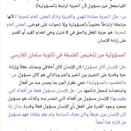
القيامبفعل غير مسؤول لأن الحرية ترتبط بالمسؤولية).
س- علل: الحرية مضادة للهوى والغريزة واذكر المعنى العام للحرية ؟
لأنها
مرتبطة ارتباطاً عضوياً بالمسؤولية وإلا تحولت غلى فوضى.
المعنى العام
للحرية :
هو حرية الفعل والحق في الاختيار وهي انعدام القيد أو القسر
على إرادة الإنسان.
المسؤولية من تلخيص الفلسفة في ثانوية سلمان الفارسي
علل: الإنسان كائن مسؤول؟
لان الإنسان كائن أخلاقي ويمتلك عقلاً وإرادة
حرة وقدرة على التمييز بين الخير والشر وبالتالي هو كائن مسؤول.
س-
ماالمقصود بالمسؤولية؟
خعي غقرار المرء بما يصدر عنه من أفعال
واستعداده لتحمل نتائجها.
س- هل الإنسان مسؤول فقط عن أفعاله التي
يقوم بها؟
الإنسان مسؤول عن أفعاله التي تصدر منه وكذلك هو مسؤول
بمجرد وجود القدرة على الفعل ،أي الإنسان مسؤول فعلاً وقدرة.
مثال: إذا
كان الإنسان يرى غريقاً وكان يعرف السباحة ولم يقم بإنقاذه فهو مسؤول
عن قراره هذا أيضاً.