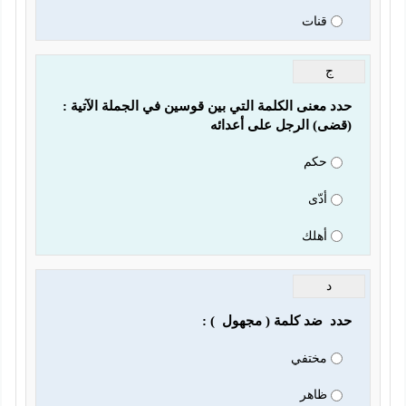
قنات
ج
ى) الرجل على أعدائه 
حكم
أدّى
أهلك
د
) :                   
مختفي
ظاهر