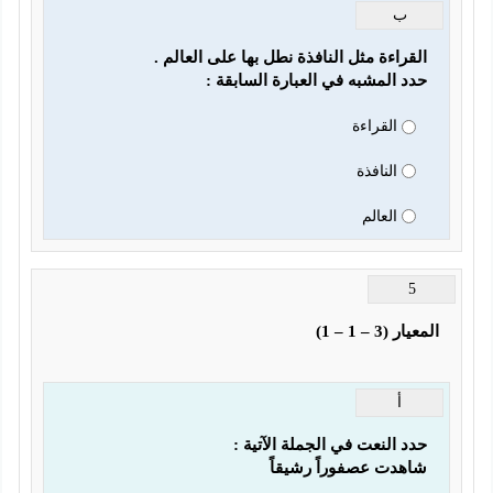
ب
 المشبه في العبارة السابقة :
القراءة
النافذة
العالم
                                                                    
أ
هدت عصفوراً رشيقاً 