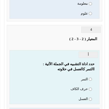
معلومة
علوم
                                                                         
أ
تمر كالعسل في حلاوته
التمر
حرف الكاف
العسل