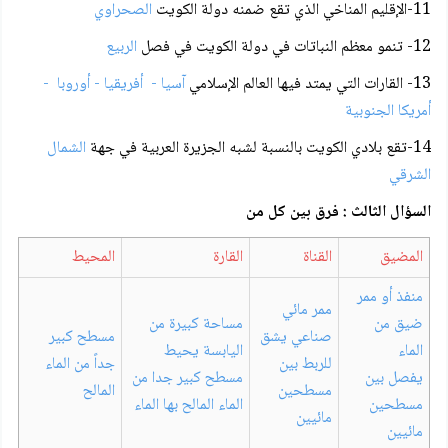
11-الإقليم المناخي الذي تقع ضمنه دولة الكويت
الصحراوي
12- تنمو معظم النباتات في دولة الكويت في فصل
الربيع
13- القارات التي يمتد فيها العالم الإسلامي
آسيا - أفريقيا - أوروبا -
أمريكا الجنوبية
14-تقع بلادي الكويت بالنسبة لشبه الجزيرة العربية في جهة
الشمال
الشرقي
السؤال الثالث : فرق بين كل من
المضيق
القناة
القارة
المحيط
منفذ أو ممر
ممر مائي
ضيق من
مساحة كبيرة من
صناعي يشق
مسطح كبير
الماء
اليابسة يحيط
للربط بين
جداً من الماء
يفصل بين
مسطح كبير جدا من
مسطحين
المالح
مسطحين
الماء المالح بها الماء
مائيين
مائيين