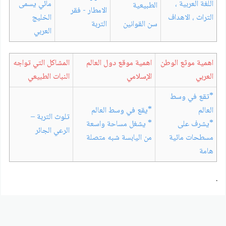
اللغة العربية ،
مائي يسمى
الطبيعية
الامطار - فقر
التراث ، الاهداف
الخليج
سن القوانين
التربة
العربي
اهمية موثع الوطن
اهمية موقع دول العالم
المشاكل التي تواجه
العربي
الإسلامي
النبات الطبيعي
*تقع في وسط
العالم
*يقع في وسط العالم
تلوث التربة –
*يشرف على
* يشغل مساحة واسعة
الرعي الجائر
مسطحات مائية
من اليابسة شبه متصلة
هامة
.