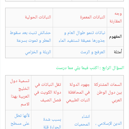
وجه
النباتات المعمرة
النباتات الحولية
المقارنة
نباتات تنمو طوال العام و
حشائش تنبت بعد سقوط
المفهوم
جذورها عميقة تستفيد الماء
المطر و تموت بسرعة
أمثلة
العرفج و الرمث
الربلة و الخزامي
السؤال الرابع : اكتب فيما يلي مما درست
تسمية دول
السمات المشتركة
جهود الدولة
تقل النباتات في
الخليج
بين دول الوطن
في المحافظة
دولة الكويت في
العربية بهذا
العربي
النبات الطبيعي
فصل الصيف
الاسم
لأنها تطل
انشاء
بسبب شدة
الدين الإسلامي ،
على مسطح
المحميات
الحرارة قلة