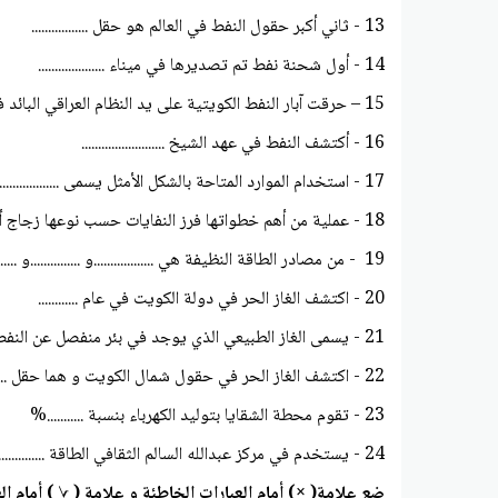
13 - ثاني أكبر حقول النفط في العالم هو حقل .................
14 - أول شحنة نفط تم تصديرها في ميناء ....................
15 – حرقت آبار النفط الكويتية على يد النظام العراقي البائد في عام .............
16 - أكتشف النفط في عهد الشيخ .........................
17 - استخدام الموارد المتاحة بالشكل الأمثل يسمى ........................
18 - عملية من أهم خطواتها فرز النفايات حسب نوعها زجاج أو ورق أو بلاستيك يسمى ........................
19 - من مصادر الطاقة النظيفة هي ..................و ...............و .............
20 - اكتشف الغاز الحر في دولة الكويت في عام ............
21 - يسمى الغاز الطبيعي الذي يوجد في بئر منفصل عن النفط بالغاز .............
22 - اكتشف الغاز الحر في حقول شمال الكويت و هما حقل .............و ...........
23 - تقوم محطة الشقايا بتوليد الكهرباء بنسبة ...........%
24 - يستخدم في مركز عبدالله السالم الثقافي الطاقة ...................
ضع علامة( ×) أمام العبارات الخاطئة و علامة ( √ ) أمام ا