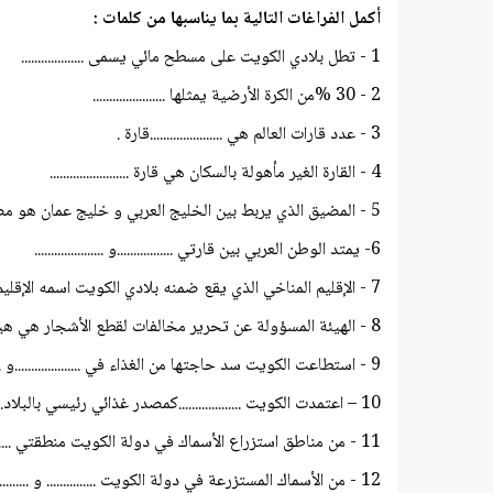
أكمل الفراغات التالية بما يناسبها من كلمات :
1 - تطل بلادي الكويت على مسطح مائي يسمى ...................
2 - 30 %من الكرة الأرضية يمثلها ......................
3 - عدد قارات العالم هي ......................قارة .
4 - القارة الغير مأهولة بالسكان هي قارة ........................
5 - المضيق الذي يربط بين الخليج العربي و خليج عمان هو مضيق ................
6- يمتد الوطن العربي بين قارتي .................و .....................
7 - الإقليم المناخي الذي يقع ضمنه بلادي الكويت اسمه الإقليم ................
8 - الهيئة المسؤولة عن تحرير مخالفات لقطع الأشجار هي هيئة ................
9 - استطاعت الكويت سد حاجتها من الغذاء في ....................و .............و................
10 – اعتمدت الكويت ...................كمصدر غذائي رئيسي بالبلاد.
11 - من مناطق استزراع الأسماك في دولة الكويت منطقتي ...........و.............
12 - من الأسماك المستزرعة في دولة الكويت ............... و ...............