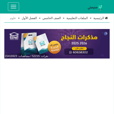
Toggle
navigation
الرئيسية
»
الملفات التعليمية
»
الصف الخامس
»
الفصل الأول
»
علوم
نقرات: 52215 / مشاهدات: 15416923